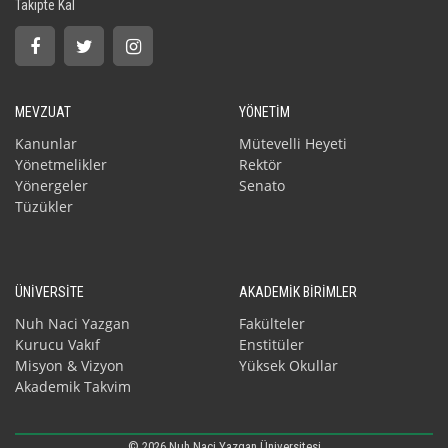
Takipte Kal
MEVZUAT
YÖNETİM
Kanunlar
Mütevelli Heyeti
Yönetmelikler
Rektör
Yönergeler
Senato
Tüzükler
ÜNİVERSİTE
AKADEMİK BİRİMLER
Nuh Naci Yazgan
Fakülteler
Kurucu Vakıf
Enstitüler
Misyon & Vizyon
Yüksek Okullar
Akademik Takvim
© 2026 Nuh Naci Yazgan Üniversitesi