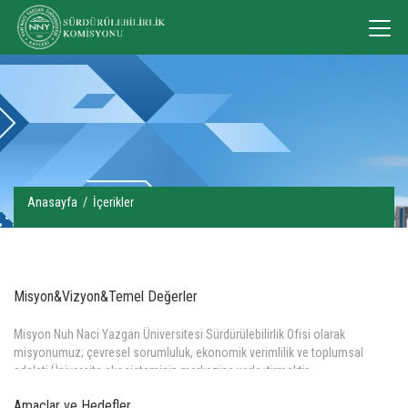
Anasayfa
/
İçerikler
Misyon&Vizyon&Temel Değerler
Misyon Nuh Naci Yazgan Üniversitesi Sürdürülebilirlik Ofisi olarak
misyonumuz; çevresel sorumluluk, ekonomik verimlilik ve toplumsal
adaleti Üniversite ekosisteminin merkezine yerleştirmektir.
Daha Fazla >>
Amaçlar ve Hedefler