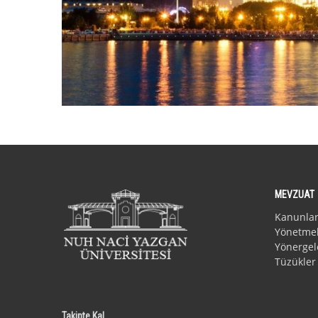
MEVZUAT
Kanunla
Yönetmel
Yönergel
Tüzükler
Takipte Kal