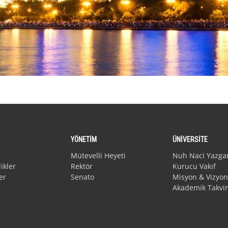
YÖNETİM
ÜNİVERSİTE
r
Mütevelli Heyeti
Nuh Naci Yazga
ikler
Rektör
Kurucu Vakıf
er
Senato
Misyon & Vizyon
Akademik Takvi