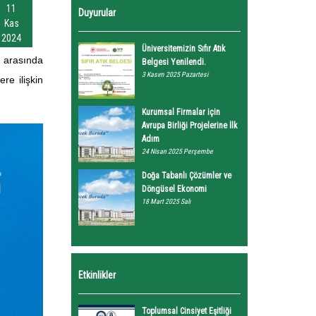
11
Duyurular
Kas
2024
Üniversitemizin Sıfır Atık
 arasında
Belgesi Yenilendi.
3 Kasım 2025 Pazartesi
re ilişkin
Kurumsal Firmalar için
Avrupa Birliği Projelerine İlk
Adım
24 Nisan 2025 Perşembe
Doğa Tabanlı Çözümler ve
Döngüsel Ekonomi
18 Mart 2025 Salı
Etkinlikler
Toplumsal Cinsiyet Eşitliği