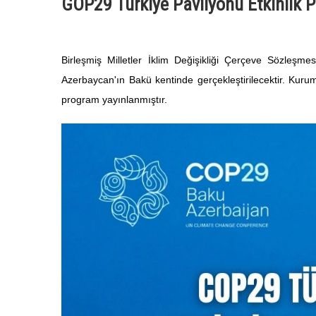
GOP29 Türkiye Pavilyonu Etkinlik 
Birleşmiş Milletler İklim Değişikliği Çerçeve Sözleşm
Azerbaycan'ın Bakü kentinde gerçekleştirilecektir. Kurum
program yayınlanmıştır.